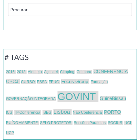
# TAGS
CONFERÊNCIA
2015
2018
Alentejo
Aljustrel
Clipping
Coimbra
CPCJ
Focus Group
CURSO
ESSA
FEUC
Formação
GOVINT
GuinéBissau
GOVERNAÇÃO INTEGRADA
Lisboa
PORTO
ICS
IIIª Conferência
ISEG
Não Conferência
RUÍDO AMBIENTE
SELO PROTETOR
Sessões Paralelas
SOCIUS
UCL
UCP