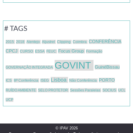
# TAGS
CONFERÊNCIA
2015
2018
Alentejo
Aljustrel
Clipping
Coimbra
CPCJ
Focus Group
CURSO
ESSA
FEUC
Formação
GOVINT
GuinéBissau
GOVERNAÇÃO INTEGRADA
Lisboa
PORTO
ICS
IIIª Conferência
ISEG
Não Conferência
RUÍDO AMBIENTE
SELO PROTETOR
Sessões Paralelas
SOCIUS
UCL
UCP
© IPAV 2026